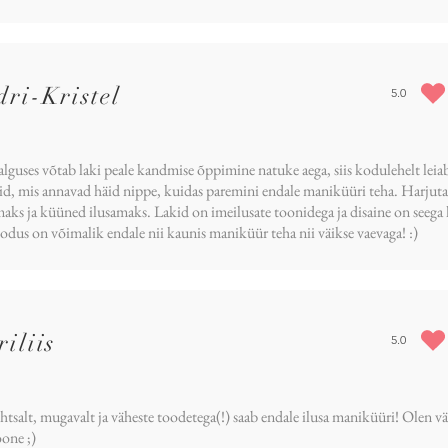
ri-Kristel
5.0
average rat
alguses võtab laki peale kandmise õppimine natuke aega, siis kodulehelt lei
id, mis annavad häid nippe, kuidas paremini endale maniküüri teha. Harjutam
aks ja küüned ilusamaks. Lakid on imeilusate toonidega ja disaine on seega
kodus on võimalik endale nii kaunis maniküür teha nii väikse vaevaga! :)
iliis
5.0
average rat
ihtsalt, mugavalt ja väheste toodetega(!) saab endale ilusa maniküüri! Olen vä
oone ;)