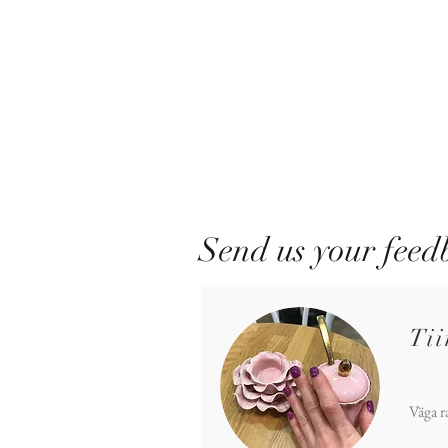
Send us your feed
Ti
Väga r