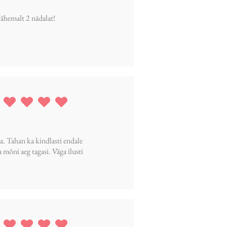
vähemalt 2 nädalat!
ing is 5 out of 5
da. Tahan ka kindlasti endale
mõni aeg tagasi. Väga ilusti