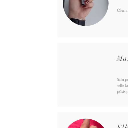
Olen n
Ma
Sain p
selle 
püsis 
El