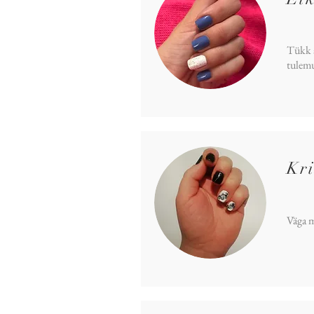
Tükk a
tulemu
Kri
Väga m