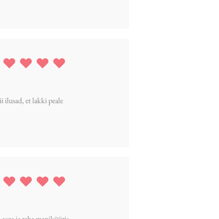
ing is 5 out of 5
 ilusad, et lakki peale
ing is 5 out of 5
aega ja raha maniküüris