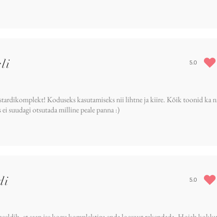
li
5.0
average rat
stardikomplekt! Koduseks kasutamiseks nii lihtne ja kiire. Kõik toonid ka nii
 ei suudagi otsutada milline peale panna :)
di
5.0
average rat
eeldib, et saan ise kogu komplektiga enda loovust rakendada. Hoiab kokku 