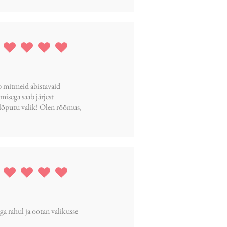
ing is 5 out of 5
ab mitmeid abistavaid
isega saab järjest
 lõputu valik! Olen rõõmus,
ing is 5 out of 5
ga rahul ja ootan valikusse