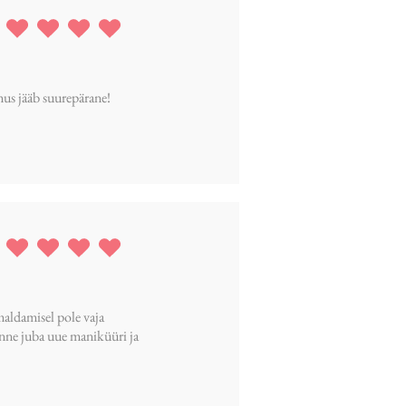
ing is 5 out of 5
mus jääb suurepärane!
ing is 5 out of 5
maldamisel pole vaja
 enne juba uue maniküüri ja