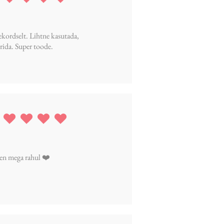
ing is 5 out of 5
ekordselt. Lihtne kasutada,
rida. Super toode.
ing is 5 out of 5
Olen mega rahul ❤️