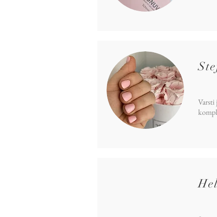
Ste
Varsti
kompl
He