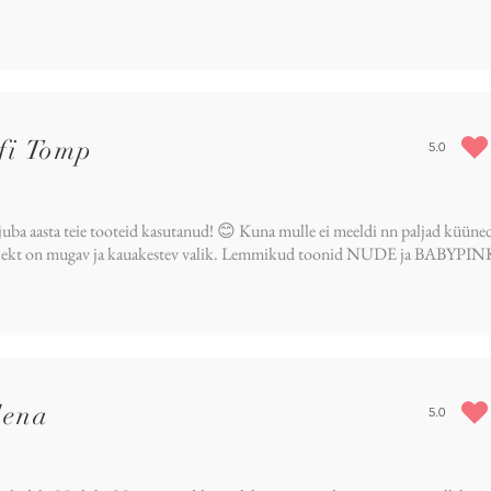
fi Tomp
5.0
average rat
 juba aasta teie tooteid kasutanud! 😊 Kuna mulle ei meeldi nn paljad küüned
ekt on mugav ja kauakestev valik. Lemmikud toonid NUDE ja BABYPIN
lena
5.0
average rat