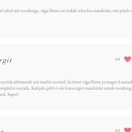
ii rahul teie toodetega, väga lihtne on endale teha ilus maniküür, mis püsib 
rgit
5.0
average rat
roovida sõbrannalt teie imelisi tooteid. Ja tõesti väga lihtne ja mugav kasuta
komplekti soetada. Kahjuks pilti ei ole kuna tegin maniküüri nende toodetega 
peal. Super!
ke
5.0