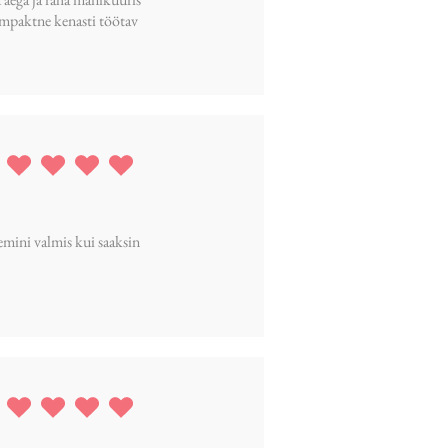
kompaktne kenasti töötav
ing is 5 out of 5
emini valmis kui saaksin
ing is 5 out of 5