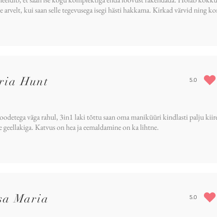
e arvelt, kui saan selle tegevusega isegi hästi hakkama. Kirkad värvid ning 
ria Hunt
5.0
average rat
oodetega väga rahul, 3in1 laki tõttu saan oma maniküüri kindlasti palju kiir
se geellakiga. Katvus on hea ja eemaldamine on ka lihtne.
sa Maria
5.0
average rat