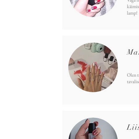
käimis
lamp!
Ma
Olen t
tavali
Lii