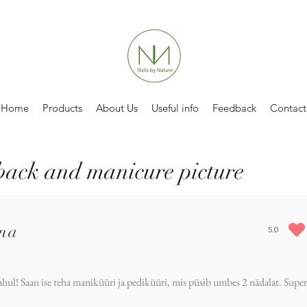
Home
Products
About Us
Useful info
Feedback
Contact
back and manicure picture
ina
5.0
average rat
ahul! Saan ise teha maniküüri ja pediküüri, mis püsib umbes 2 nädalat. Supe