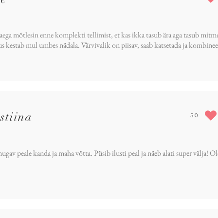
average rat
ega mõtlesin enne komplekti tellimist, et kas ikka tasub ära aga tasub mitm
s kestab mul umbes nädala. Värvivalik on piisav, saab katsetada ja kombinee
stiina
5.0
average rat
ugav peale kanda ja maha võtta. Püsib ilusti peal ja näeb alati super välja! 