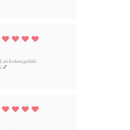
ing is 5 out of 5
, siis kodune geellaki
K 💕
ing is 5 out of 5