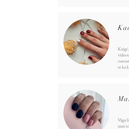
Kad
Kuigi 
videos
osavam
et ka 
Mar
Väga l
uusi t