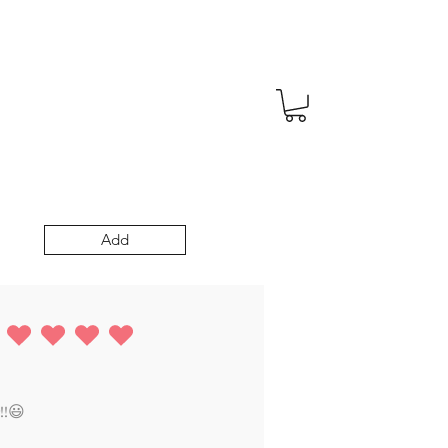
Add
ing is 5 out of 5
r!!😃