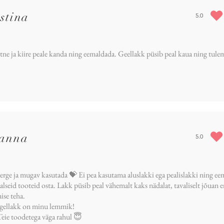
stina
5.0
average rat
tne ja kiire peale kanda ning eemaldada. Geellakk püsib peal kaua ning tule
sanna
5.0
average rat
erge ja mugav kasutada 💝 Ei pea kasutama aluslakki ega pealislakki ning ee
aalseid tooteid osta. Lakk püsib peal vähemalt kaks nädalat, tavaliselt jõuan
ise teha.
gellakk on minu lemmik!
eie toodetega väga rahul 😇