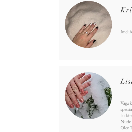
Kri
Imelih
Li
Väga k
spetsi
lakkim
Nude 
Olen T