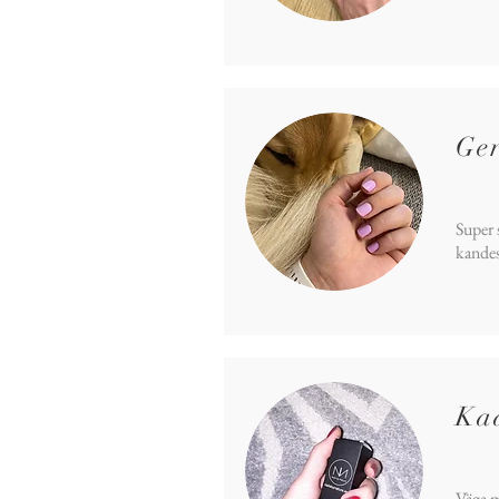
Ger
Super 
kandes
Ka
Väga m