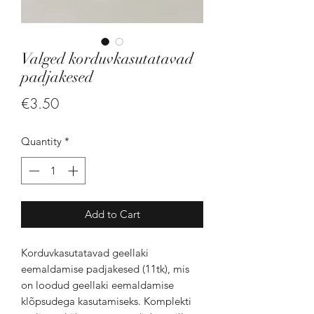
Valged korduvkasutatavad
padjakesed
Price
€3.50
Quantity
*
Add to Cart
Korduvkasutatavad geellaki
eemaldamise padjakesed (11tk), mis
on loodud geellaki eemaldamise
klõpsudega kasutamiseks. Komplekti