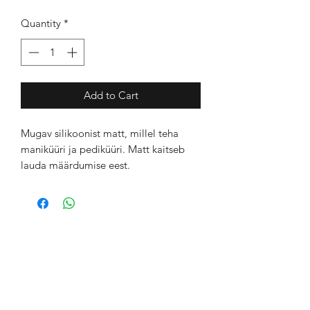
Quantity
*
Add to Cart
Mugav silikoonist matt, millel teha
maniküüri ja pediküüri. Matt kaitseb
lauda määrdumise eest.