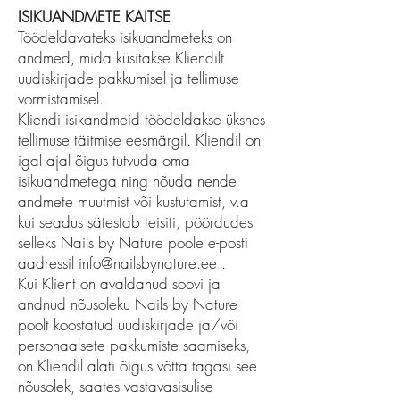
ISIKUANDMETE KAITSE
Töödeldavateks isikuandmeteks on
andmed, mida küsitakse Kliendilt
uudiskirjade pakkumisel ja tellimuse
vormistamisel.
Kliendi isikandmeid töödeldakse üksnes
tellimuse täitmise eesmärgil. Kliendil on
igal ajal õigus tutvuda oma
isikuandmetega ning nõuda nende
andmete muutmist või kustutamist, v.a
kui seadus sätestab teisiti, pöördudes
selleks Nails by Nature poole e-posti
aadressil
info@nailsbynature.ee
.
Kui Klient on avaldanud soovi ja
andnud nõusoleku Nails by Nature
poolt koostatud uudiskirjade ja/või
personaalsete pakkumiste saamiseks,
on Kliendil alati õigus võtta tagasi see
nõusolek, saates vastavasisulise