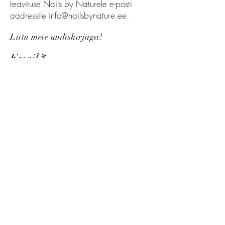
teavituse Nails by Naturele e-posti
aadressile
info@nailsbynature.ee
.
Liitu meie uudiskirjaga!
Email
Liitu
Müügitingimused
Nails by Nature OÜ
info@nailsbynature.ee
+3725065485
E-R (09:00-17:00)
Swedbank Arveldusarve: