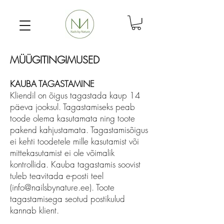
MÜÜGITINGIMUSED
KAUBA TAGASTAMINE
Kliendil on õigus tagastada kaup 14
päeva jooksul. Tagastamiseks peab
toode olema kasutamata ning toote
pakend kahjustamata. Tagastamisõigus
ei kehti toodetele mille kasutamist või
mittekasutamist ei ole võimalik
kontrollida. Kauba tagastamis soovist
tuleb teavitada e-posti teel
(
info@nailsbynature.ee
). Toote
tagastamisega seotud postikulud
kannab klient.